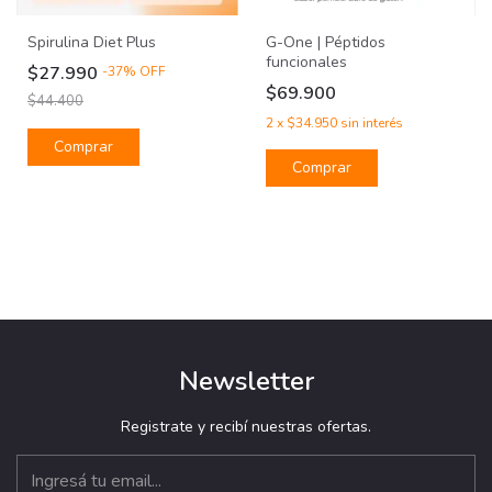
G-One | Péptidos
Spirulina Diet Plus
funcionales
$27.990
-
37
%
OFF
$69.900
$44.400
2
x
$34.950
sin interés
Comprar
Comprar
Newsletter
Registrate y recibí nuestras ofertas.