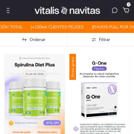
0
CIÓN TOTAL
|ㅤㅤ+150mil CLIENTES FELICES
|ㅤㅤENVIOS FULL POR O
Ordenar
Filtrar
Envío gratis