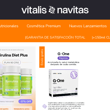
tricionales
Cosmética Premium
Nuevos Lanzamientos
|ㅤㅤGARANTIA DE SATISFACCIÓN TOTAL
|ㅤㅤ+150mil CL
Envío gratis