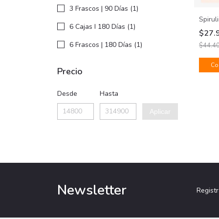
3 Frascos | 90 Días (1)
Spirul
6 Cajas I 180 Días (1)
$27.
6 Frascos | 180 Días (1)
$44.4
Co
Precio
Desde
Hasta
Aplicar
Newsletter
Registr