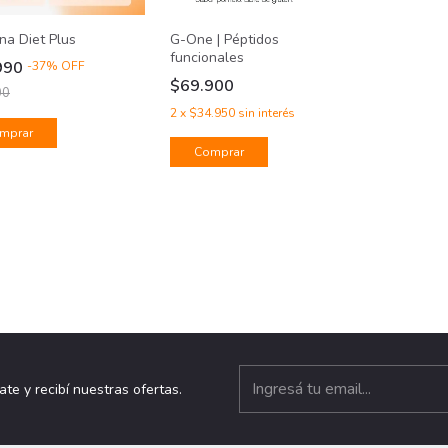
G-One | Péptidos
ina Diet Plus
funcionales
990
-
37
%
OFF
$69.900
00
2
x
$34.950
sin interés
mprar
Comprar
ate y recibí nuestras ofertas.