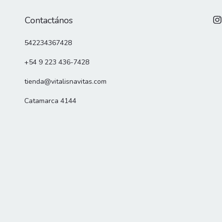
Contactános
542234367428
+54 9 223 436-7428
tienda@vitalisnavitas.com
Catamarca 4144