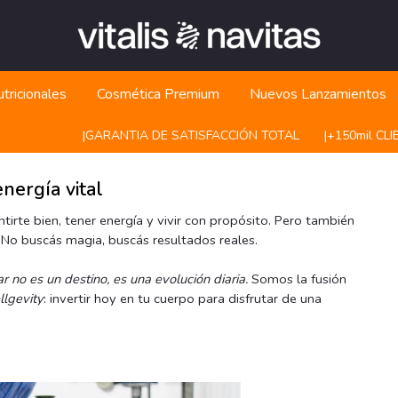
tricionales
Cosmética Premium
Nuevos Lanzamientos
|ㅤㅤGARANTIA DE SATISFACCIÓN TOTAL
|ㅤㅤ+150mil CLIENTES 
nergía vital
irte bien, tener energía y vivir con propósito. Pero también
No buscás magia, buscás resultados reales.
ar no es un destino, es una evolución diaria.
Somos la fusión
lgevity
: invertir hoy en tu cuerpo para disfrutar de una