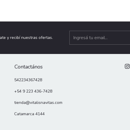
ate y recibí nuestras ofertas.
Contactános
542234367428
+54 9 223 436-7428
tienda@vitalisnavitas.com
Catamarca 4144