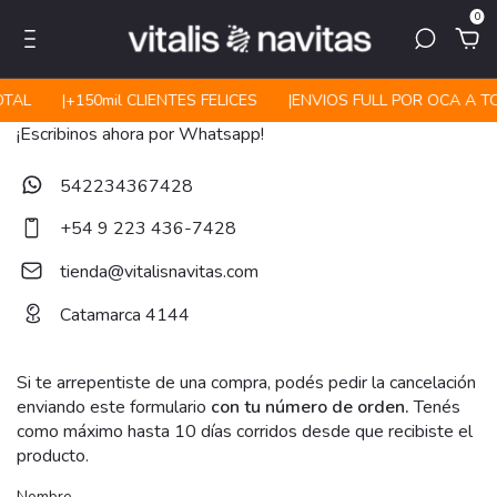
0
OTAL
|ㅤㅤ+150mil CLIENTES FELICES
|ㅤㅤENVIOS FULL POR OCA A T
¡Escribinos ahora por Whatsapp!
542234367428
+54 9 223 436-7428
tienda@vitalisnavitas.com
Catamarca 4144
Si te arrepentiste de una compra, podés pedir la cancelación
enviando este formulario
con tu número de orden.
Tenés
como máximo hasta 10 días corridos desde que recibiste el
producto.
Nombre