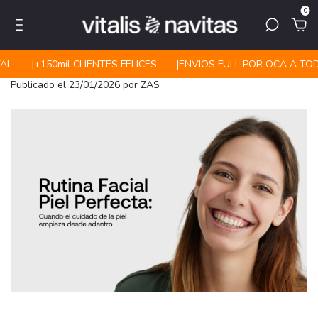
0
AL
|ㅤㅤ+150mil CLIENTES FELICES
|ㅤㅤENVIOS FULL POR OCA A TOD
Publicado el 23/01/2026 por ZAS