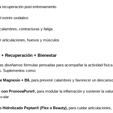
a recuperación post-entrenamiento
l estrés oxidativo
calambres, contracturas y fatiga
r articulaciones, huesos y músculos
 + Recuperación + Bienestar
tas diseñamos fórmulas pensadas para acompañar la actividad física r
s. Suplementos como:
de Magnesio + B6, 
para prevenir calambres y favorecer un descanso
 con PronovaPure®, 
para modular la inflamación y sostener la salud
scular
 Hidrolizado Peptan® (Flex o Beauty), 
para cuidar articulaciones, p