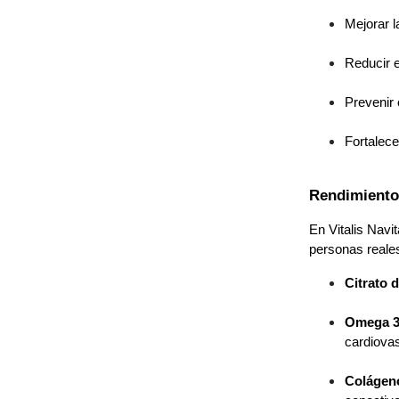
Mejorar l
Reducir e
Prevenir 
Fortalece
Rendimiento
En Vitalis Navi
personas reale
Citrato 
Omega 3
cardiova
Colágeno