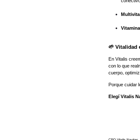
conectiv
Multivit
Vitamina
🌱 Vitalidad
En Vitalis cree
con lo que real
cuerpo, optimiz
Porque cuidar l
Elegí
Vitalis N
CPO Vitalis Navitas