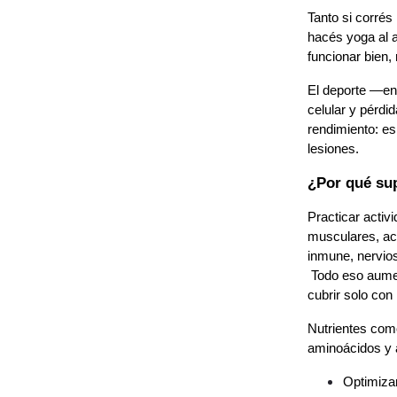
Tanto si corrés
hacés yoga al a
funcionar bien,
El deporte —en 
celular y pérdi
rendimiento: es 
lesiones.
¿Por qué su
Practicar activ
musculares, act
inmune, nervio
 Todo eso aumenta la demanda de nutrientes específicos que muchas veces no alcanzamos a 
cubrir solo con 
Nutrientes como
aminoácidos y 
Optimizar