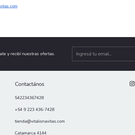
avitas.com
ate y recibí nuestras ofertas.
Contactános
542234367428
+54 9 223 436-7428
tienda@vitalisnavitas.com
Catamarca 4144