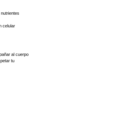
 nutrientes
 celular
añar al cuerpo 
etar tu 