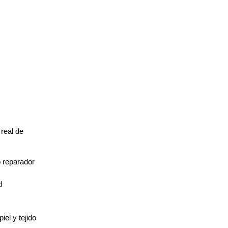
eal de 
 reparador
 
iel y tejido 