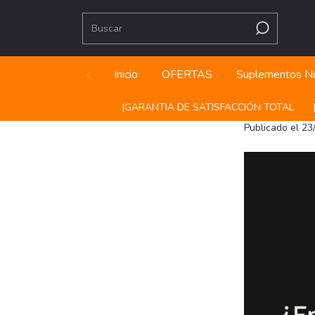
Inicio
OFERTAS
Suplementos Nu
|ㅤㅤGARANTIA DE SATISFACCIÓN TOTAL
|ㅤㅤ+1
Publicado el 2