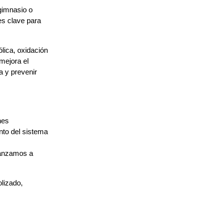
gimnasio o 
s clave para 
ica, oxidación 
ejora el 
 y prevenir 
es 
to del sistema 
izado, 