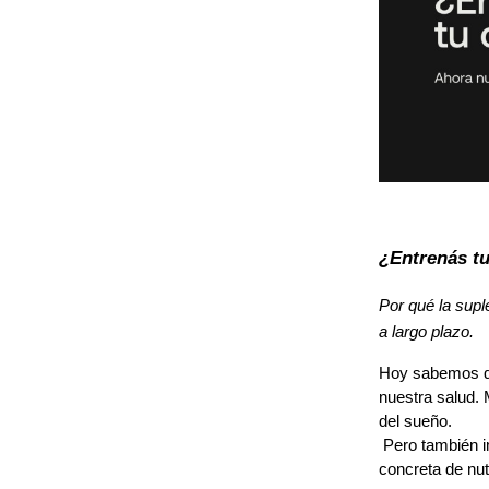
¿Entrenás tu
Por qué la supl
a largo plazo.
Hoy sabemos qu
nuestra salud. 
del sueño.
 Pero también implica un mayor desgaste físico, una demanda energética más alta y una necesidad 
concreta de nu