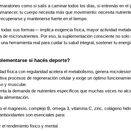
 maratones como si salís a caminar todos los días, si entrenás en el 
manecer, tu cuerpo necesita más que movimiento: necesita nutriente
 recuperarse y mantenerse fuerte en el tiempo.
todas sus formas— implica exigencia física, mayor actividad metaból
da de micronutrientes. Por eso, la suplementación consciente no solo m
una herramienta real para cuidar tu salud integral, sostener tu energía
plementarse si hacés deporte?
idad física con regularidad acelera el metabolismo, genera microlesion
iva procesos de regeneración celular y exige un óptimo funcionamien
so y muscular.
la alimentación.
 el magnesio, complejo B, omega 3, vitamina C, zinc, colágeno hidrol
antioxidantes son esenciales para:
 el rendimiento físico y mental