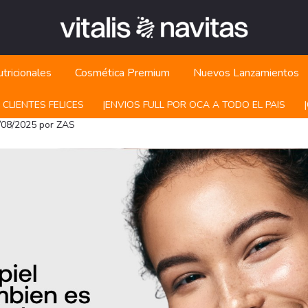
tricionales
Cosmética Premium
Nuevos Lanzamientos
IENTES FELICES
|ㅤㅤENVIOS FULL POR OCA A TODO EL PAIS
|ㅤㅤGA
7/08/2025 por ZAS