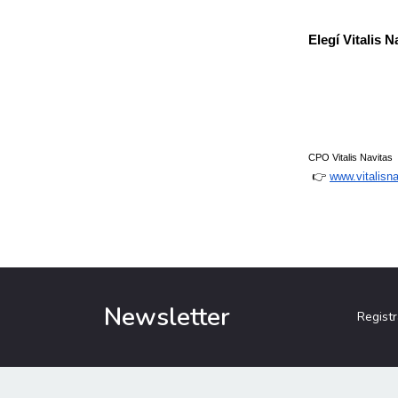
Elegí
Vitalis N
CPO Vitalis Navitas
 👉
www.vitalisn
Newsletter
Registr