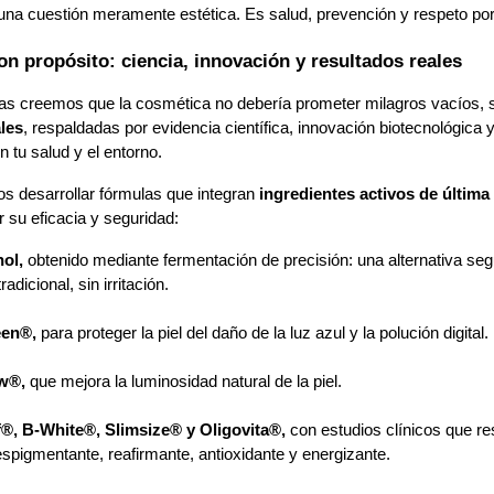
una cuestión meramente estética. Es salud, prevención y respeto po
n propósito: ciencia, innovación y resultados reales
tas creemos que la cosmética no debería prometer milagros vacíos, s
les
, respaldadas por evidencia científica, innovación biotecnológica 
 tu salud y el entorno.
s desarrollar fórmulas que integran 
ingredientes activos de última
 su eficacia y seguridad:
ol, 
obtenido mediante fermentación de precisión: una alternativa segu
tradicional, sin irritación.
en®, 
para proteger la piel del daño de la luz azul y la polución digital.
w®, 
que mejora la luminosidad natural de la piel.
®, B-White®, Slimsize® y Oligovita®, 
con estudios clínicos que re
spigmentante, reafirmante, antioxidante y energizante.