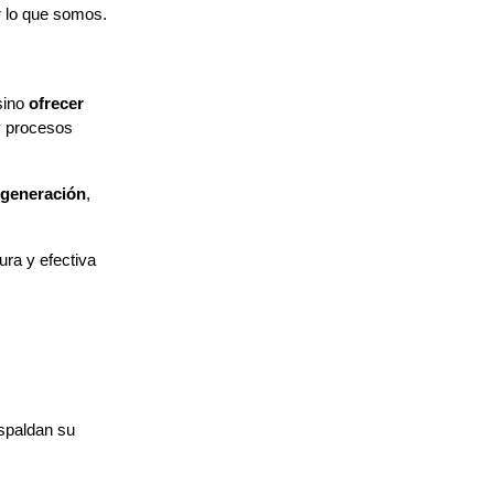
r lo que somos.
ino 
ofrecer 
y procesos 
 generación
, 
ra y efectiva 
spaldan su 