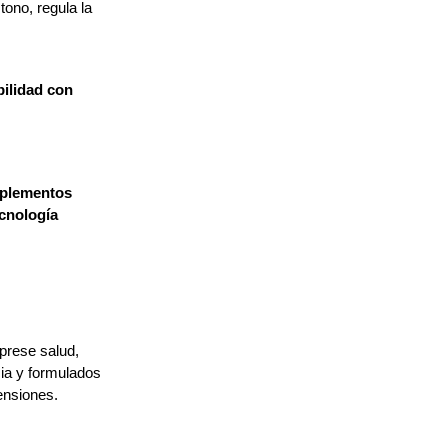
tono, regula la 
ilidad con 
plementos 
cnología 
prese salud, 
cia y formulados 
ensiones.