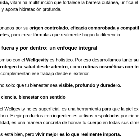
ida, 
vitamina multifunción que fortalece la barrera cutánea, unifica el 
 y aporta hidratación profunda.
ionados por su o
rigen controlado, eficacia comprobada y compatib
ieles
, para crear fórmulas que realmente hagan la diferencia.
 fuera y por dentro: un enfoque integral
omiso con el
 Wellgevity 
es holístico. Por eso desarrollamos tanto 
su
protegen tu salud desde adentro
, como
 rutinas cosméticas con te
 complementan ese trabajo desde el exterior.
no solo: que tu bienestar sea 
visible, profundo y duradero.
 ciencia, bienestar con sentido
l Wellgevity no es superficial, es una herramienta para que la piel ex
librio. Elegir productos con ingredientes activos respaldados por cien
lidad, es una manera concreta de honrar tu cuerpo en todas sus dim
s está bien, pero 
vivir mejor es lo que realmente importa.