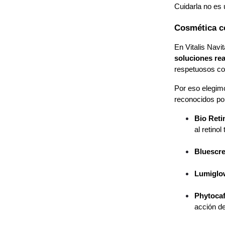
Cuidarla no es 
Cosmética co
En Vitalis Navi
soluciones rea
respetuosos con
Por eso elegimo
reconocidos por
Bio Retin
al retinol 
Bluescre
Lumiglo
Phytocaf
acción de