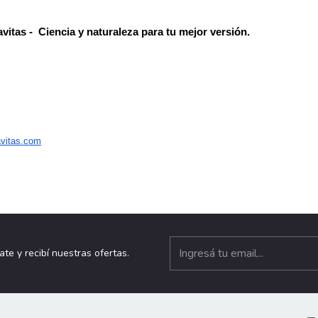
avitas -  Ciencia y naturaleza para tu mejor versión.
avitas.com
ate y recibí nuestras ofertas.