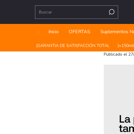
Inicio
OFERTAS
Suplementos Nu
|ㅤㅤGARANTIA DE SATISFACCIÓN TOTAL
|ㅤㅤ+150mil CL
Publicado el 2