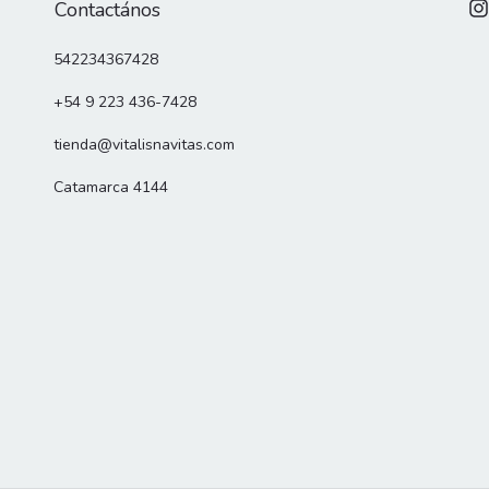
Contactános
542234367428
+54 9 223 436-7428
tienda@vitalisnavitas.com
Catamarca 4144