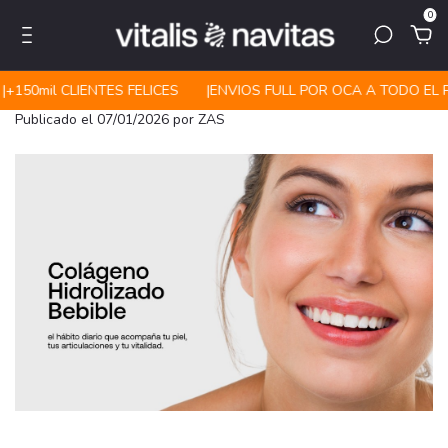
0
|ㅤㅤ+150mil CLIENTES FELICES
|ㅤㅤENVIOS FULL POR OCA A TODO EL P
Publicado el 07/01/2026 por ZAS