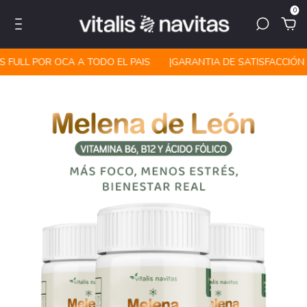
0
 FULL POR OCA A TODO EL PAIS
|ㅤㅤGARANTIA DE SATISFACCIÓN T