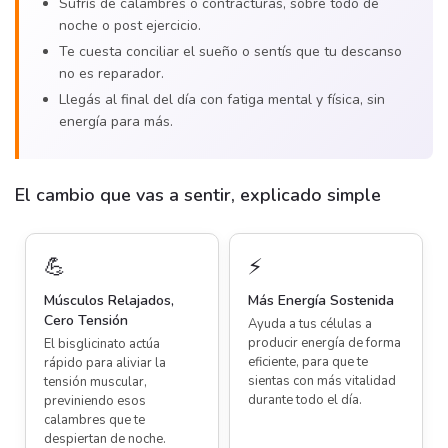
Sufrís de calambres o contracturas, sobre todo de
noche o post ejercicio.
Te cuesta conciliar el sueño o sentís que tu descanso
no es reparador.
Llegás al final del día con fatiga mental y física, sin
energía para más.
El cambio que vas a sentir, explicado simple
💪
⚡
Músculos Relajados,
Más Energía Sostenida
Cero Tensión
Ayuda a tus células a
producir energía de forma
El bisglicinato actúa
eficiente, para que te
rápido para aliviar la
sientas con más vitalidad
tensión muscular,
durante todo el día.
previniendo esos
calambres que te
despiertan de noche.