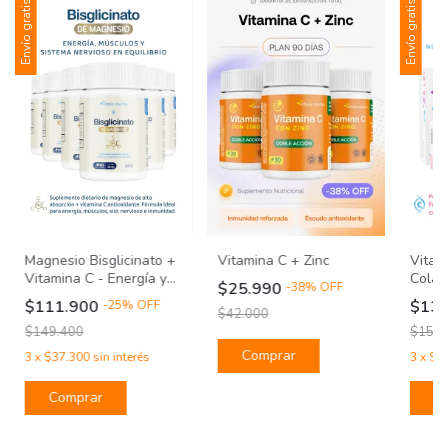
Envío gratis
Envío gratis
Magnesio Bisglicinato +
Vitamina C + Zinc
Vitali
Vitamina C - Energía y
Colá
$25.990
-
38
%
OFF
Función Muscular - Plan
monod
$111.900
$13
-
25
%
OFF
180 días
$42.000
$149.400
$158.
Comprar
3
x
$37.300
sin interés
3
x
$44
C