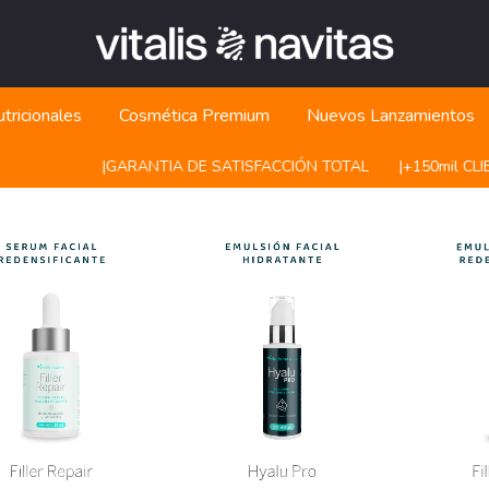
tricionales
Cosmética Premium
Nuevos Lanzamientos
|ㅤㅤGARANTIA DE SATISFACCIÓN TOTAL
|ㅤㅤ+150mil CLIE