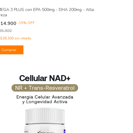
EGA 3 PLUS con EPA 500mg - DHA 200mg - Alta
reza
114.900
-
15
%
OFF
35.900
$38.300
sin interés
Comprar