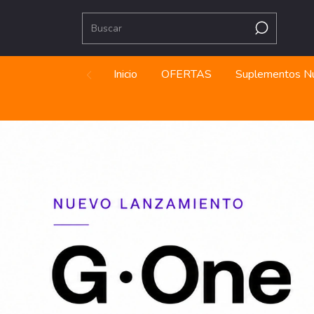
Supl
Inicio
OFERTAS
Suplementos Nu
|ㅤㅤGARAN