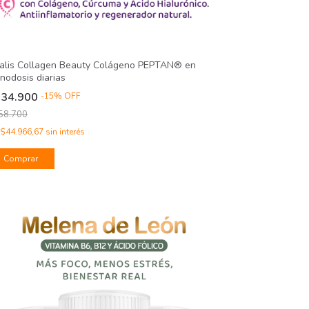
talis Collagen Beauty Colágeno PEPTAN® en
nodosis diarias
134.900
-
15
%
OFF
58.700
$44.966,67
sin interés
Comprar