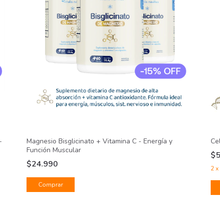
+
Magnesio Bisglicinato + Vitamina C - Energía y
Ce
Función Muscular
$
$24.990
2
x
Comprar