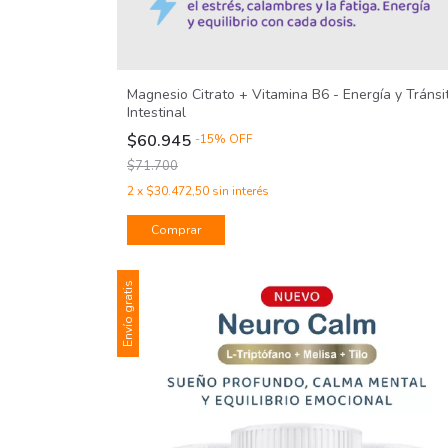
Magnesio Citrato + Vitamina B6 - Energía y Tránsi
Intestinal
$60.945
-
15
%
OFF
$71.700
2
x
$30.472,50
sin interés
Comprar
Envío gratis