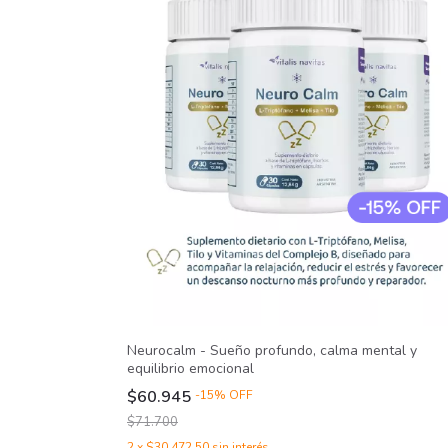
Neurocalm - Sueño profundo, calma mental y
equilibrio emocional
$60.945
-
15
%
OFF
$71.700
2
x
$30.472,50
sin interés