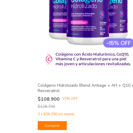
Colágeno Hidrolizado Blend Antiage + AH + Q10 
Resveratrol
$108.900
-
15
%
OFF
$128.700
3
x
$36.300
sin interés
Comprar