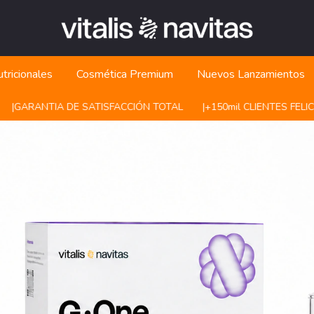
ementos Naturales y Nutrición | Vi
tricionales
Cosmética Premium
Nuevos Lanzamientos
TIA DE SATISFACCIÓN TOTAL
|ㅤㅤ+150mil CLIENTES FELICES
|ㅤㅤE