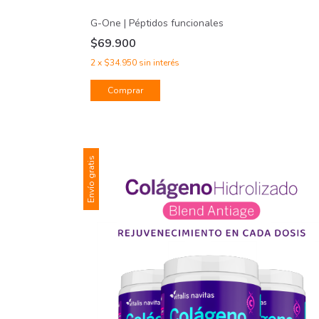
G-One | Péptidos funcionales
$69.900
2
x
$34.950
sin interés
Comprar
Envío gratis