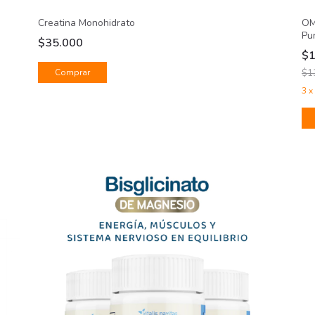
OM
Creatina Monohidrato
Pu
$35.000
$
$1
3
x