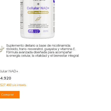
llular NAD+
54.920
$27.460
sin interés
Comprar