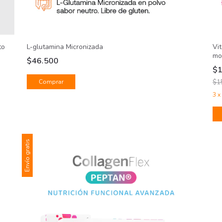
L-glutamina Micronizada
Vi
to
mo
$46.500
$
Comprar
$1
3
x
Envío gratis