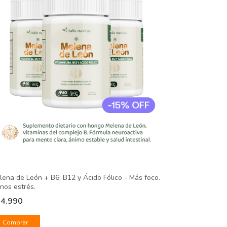
lena de León + B6, B12 y Ácido Fólico - Más foco.
nos estrés.
34.990
Comprar