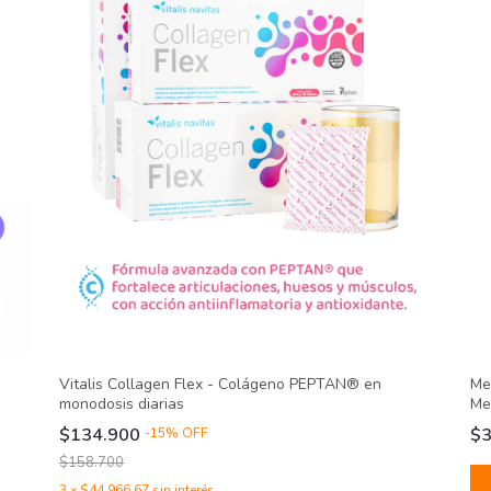
Me
Vitalis Collagen Flex - Colágeno PEPTAN® en
Me
monodosis diarias
$
$134.900
-
15
%
OFF
$158.700
3
x
$44.966,67
sin interés